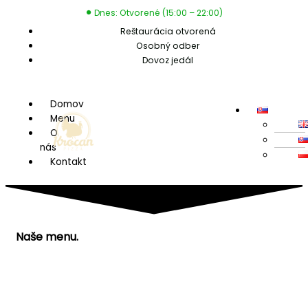
Preskočiť
Dnes: Otvorené (15:00 – 22:00)
na
Reštaurácia otvorená
obsah
Osobný odber
Dovoz jedál
Menu
Menu
Domov
Menu
O
nás
Kontakt
Naše menu.