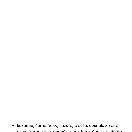
kukurica, šampiňóny, fazuľa, cibuľa, cesnak, zelené
olivy, čierne olivy, ananás, paradajky, červená cibuľa,