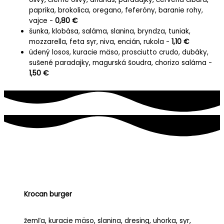
paprika, brokolica, oregano, feferóny, baranie rohy,
vajce -
0,80 €
šunka, klobása, saláma, slanina, bryndza, tuniak,
mozzarella, feta syr, niva, encián, rukola -
1,10 €
údený losos, kuracie mäso, prosciutto crudo, dubáky,
sušené paradajky, magurská šoudra, chorizo saláma -
1,50 €
Krocan burger
žemľa, kuracie mäso, slanina, dresing, uhorka, syr,