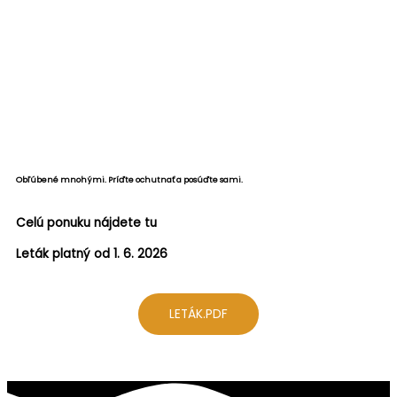
Obľúbené mnohými. Príďte ochutnať a posúďte sami.
Celú ponuku nájdete tu
Leták platný od 1. 6. 2026
LETÁK.PDF